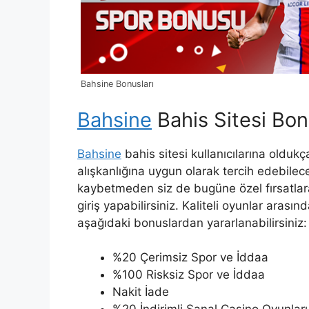
Bahsine Bonusları
Bahsine
Bahis Sitesi Bon
Bahsine
bahis sitesi kullanıcılarına olduk
alışkanlığına uygun olarak tercih edebilec
kaybetmeden siz de bugüne özel fırsatlar
giriş yapabilirsiniz. Kaliteli oyunlar arasın
aşağıdaki bonuslardan yararlanabilirsiniz:
%20 Çerimsiz Spor ve İddaa
%100 Risksiz Spor ve İddaa
Nakit İade