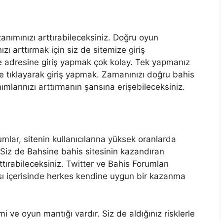
anımınızı arttırabileceksiniz. Doğru oyun
zı arttırmak için siz de sitemize giriş
ne adresine giriş yapmak çok kolay. Tek yapmanız
e tıklayarak giriş yapmak. Zamanınızı doğru bahis
ımlarınızı arttırmanın şansına erişebileceksiniz.
mlar, sitenin kullanıcılarına yüksek oranlarda
 Siz de Bahsine bahis sitesinin kazandıran
tırabileceksiniz. Twitter ve Bahis Forumları
ısı içerisinde herkes kendine uygun bir kazanma
i ve oyun mantığı vardır. Siz de aldığınız risklerle