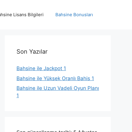
hsine Lisans Bilgileri
Bahsine Bonusları
Son Yazılar
Bahsine ile Jackpot 1
Bahsine ile Yüksek Oranlı Bahis 1
Bahsine ile Uzun Vadeli Oyun Planı
1