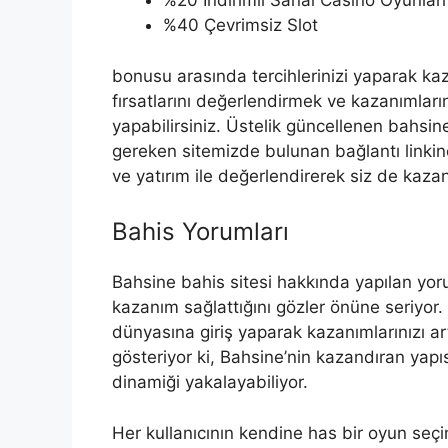
%20 İndirimli Sanal Casino Oyunları
%40 Çevrimsiz Slot
bonusu arasında tercihlerinizi yaparak kaz
fırsatlarını değerlendirmek ve kazanımlarını
yapabilirsiniz. Üstelik güncellenen bahsi
gereken sitemizde bulunan bağlantı linkin
ve yatırım ile değerlendirerek siz de kazan
Bahis Yorumları
Bahsine bahis sitesi hakkında yapılan yoru
kazanım sağlattığını gözler önüne seriyor.
dünyasına giriş yaparak kazanımlarınızı art
gösteriyor ki, Bahsine’nin kazandıran yap
dinamiği yakalayabiliyor.
Her kullanıcının kendine has bir oyun seçim