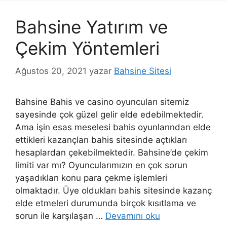
Bahsine Yatırım ve
Çekim Yöntemleri
Ağustos 20, 2021
yazar
Bahsine Sitesi
Bahsine Bahis ve casino oyuncuları sitemiz
sayesinde çok güzel gelir elde edebilmektedir.
Ama işin esas meselesi bahis oyunlarından elde
ettikleri kazançları bahis sitesinde açtıkları
hesaplardan çekebilmektedir. Bahsine’de çekim
limiti var mı? Oyuncularımızın en çok sorun
yaşadıkları konu para çekme işlemleri
olmaktadır. Üye oldukları bahis sitesinde kazanç
elde etmeleri durumunda birçok kısıtlama ve
sorun ile karşılaşan …
Devamını oku