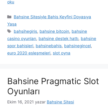
oku
Kategoriler
Bahsine Sitesiyle Bahis Keyfini Doyasıya
Yaşa
Etiketler
bahsihegiriş
,
bahsine bitcoin
,
bahsine
casino oyunları
,
bahsine destek hattı
,
bahsine
spor bahisleri
,
bahsinebahis
,
bahsinegincel
,
euro 2020 eşleşmeleri
,
slot oyna
Bahsine Pragmatic Slot
Oyunları
Ekim 16, 2021
yazar
Bahsine Sitesi