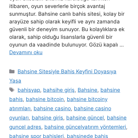
itibaren, oyun severlerle birçok avantaj
sunmuştur. Bahsine canlı bahis sitesi, kolay bir
arayüze sahip olarak keyifli ve aynı zamanda
güvenli bir deneyim sunuyor. Bu kolaylıklara ek
olarak, sahip olduğu lisanslarla güvenli bir
oyunun da vaadinde bulunuyor. Gözü kapalı …
Devamını oku
Kategoriler
Bahsine Sitesiyle Bahis Keyfini Doyasıya
Yaşa
Etiketler
bahisyap
,
bahsihe giriş
,
Bahsine
,
bahsine
bahis
,
bahsine bitcoin
,
bahsine bitcoiny
atırımları
,
bahsine casino
,
bahsine casino
oyunları
,
bahsine giris
,
bahsine güncel
,
bahsine
guncel adres
,
bahsine güncelyatırım yöntemleri
,
bahsine spor bahisleri
,
bahsinede bahis