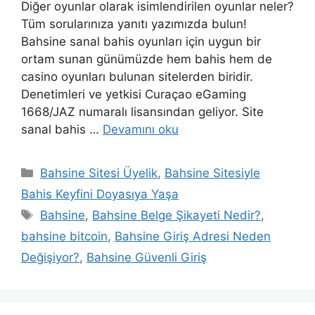
Diğer oyunlar olarak isimlendirilen oyunlar neler?
Tüm sorularınıza yanıtı yazımızda bulun!
Bahsine sanal bahis oyunları için uygun bir
ortam sunan günümüzde hem bahis hem de
casino oyunları bulunan sitelerden biridir.
Denetimleri ve yetkisi Curaçao eGaming
1668/JAZ numaralı lisansından geliyor. Site
sanal bahis …
Devamını oku
Kategoriler
Bahsine Sitesi Üyelik
,
Bahsine Sitesiyle
Bahis Keyfini Doyasıya Yaşa
Etiketler
Bahsine
,
Bahsine Belge Şikayeti Nedir?
,
bahsine bitcoin
,
Bahsine Giriş Adresi Neden
Değişiyor?
,
Bahsine Güvenli Giriş