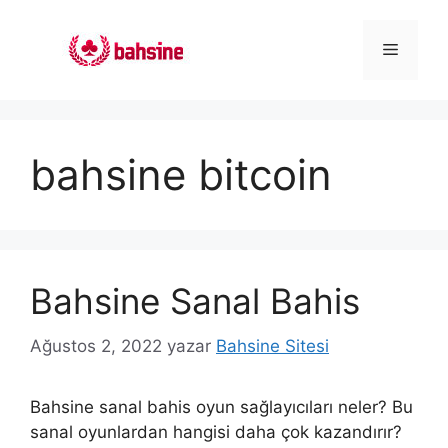
İçeriğe
atla
Menü
bahsine bitcoin
Bahsine Sanal Bahis
Ağustos 2, 2022
yazar
Bahsine Sitesi
Bahsine sanal bahis oyun sağlayıcıları neler? Bu
sanal oyunlardan hangisi daha çok kazandırır?