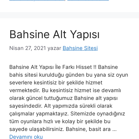
Bahsine Alt Yapısı
Nisan 27, 2021
yazar
Bahsine Sitesi
Bahsine Alt Yapısı İle Farkı Hisset !! Bahsine
bahis sitesi kurulduğu günden bu yana siz oyun
severlere kesintisiz bir şekilde hizmet
vermektedir. Bu kesintisiz hizmet ise devamlı
olarak güncel tuttuğumuz Bahsine alt yapısı
sayesindedir. Alt yapımızda sürekli olarak
çalışmalar yapmaktayız. Sitemizde oynadığınız
tüm oyunlara hızlı ve kolay bir şekilde bu
sayede ulaşabilirsiniz. Bahsine, basit ara …
Devamını oku