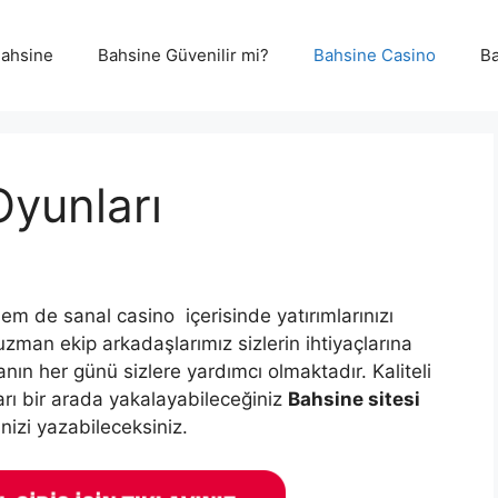
ahsine
Bahsine Güvenilir mi?
Bahsine Casino
Ba
yunları
em de sanal casino içerisinde yatırımlarınızı
 uzman ekip arkadaşlarımız sizlerin ihtiyaçlarına
nın her günü sizlere yardımcı olmaktadır. Kaliteli
arı bir arada yakalayabileceğiniz
Bahsine sitesi
nizi yazabileceksiniz.