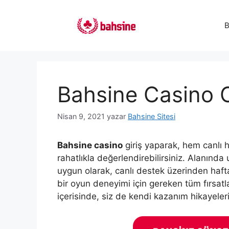
İçeriğe
atla
B
Bahsine Casino O
Nisan 9, 2021
yazar
Bahsine Sitesi
Bahsine casino
giriş yaparak, hem canlı h
rahatlıkla değerlendirebilirsiniz. Alanında
uygun olarak, canlı destek üzerinden hafta
bir oyun deneyimi için gereken tüm fırsatl
içerisinde, siz de kendi kazanım hikayeleri