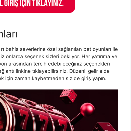
ları
rı
bahis severlerine özel sağlanılan bet oyunları ile
niz onlarca seçenek sizleri bekliyor. Her yatırıma ve
on arasından tercih edebileceğiniz seçenekleri
antı linkine tıklayabilirsiniz. Düzenli gelir elde
k için zaman kaybetmeden siz de giriş yapın.