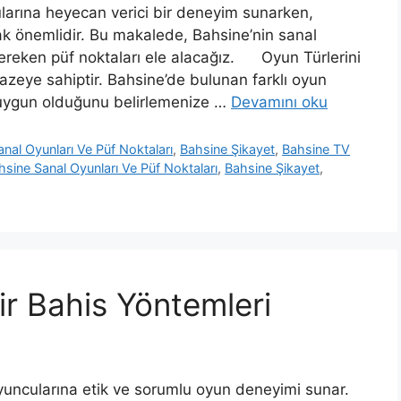
arına heyecan verici bir deneyim sunarken,
ak önemlidir. Bu makalede, Bahsine’nin sanal
 gereken püf noktaları ele alacağız. Oyun Türlerini
zeye sahiptir. Bahsine’de bulunan farklı oyun
n uygun olduğunu belirlemenize …
Devamını oku
nal Oyunları Ve Püf Noktaları
,
Bahsine Şikayet
,
Bahsine TV
hsine Sanal Oyunları Ve Püf Noktaları
,
Bahsine Şikayet
,
ir Bahis Yöntemleri
oyuncularına etik ve sorumlu oyun deneyimi sunar.