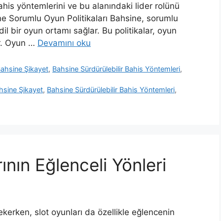
his yöntemlerini ve bu alanındaki lider rolünü
ne Sorumlu Oyun Politikaları Bahsine, sorumlu
dil bir oyun ortamı sağlar. Bu politikalar, oyun
ar. Oyun …
Devamını oku
ahsine Şikayet
,
Bahsine Sürdürülebilir Bahis Yöntemleri
,
hsine Şikayet
,
Bahsine Sürdürülebilir Bahis Yöntemleri
,
ının Eğlenceli Yönleri
kerken, slot oyunları da özellikle eğlencenin