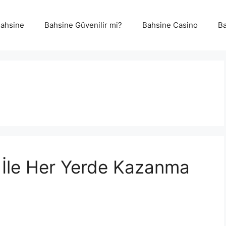
ahsine
Bahsine Güvenilir mi?
Bahsine Casino
Ba
 İle Her Yerde Kazanma