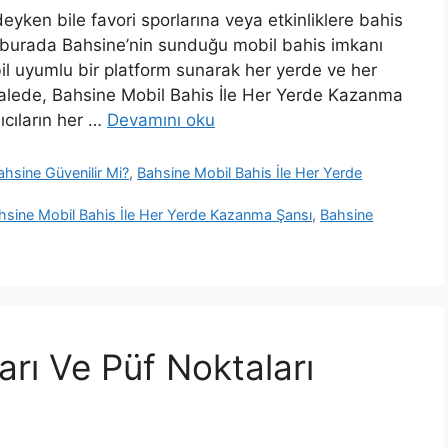
yken bile favori sporlarına veya etkinliklere bahis
 burada Bahsine’nin sunduğu mobil bahis imkanı
bil uyumlu bir platform sunarak her yerde ve her
alede, Bahsine Mobil Bahis İle Her Yerde Kazanma
ıcıların her …
Devamını oku
ahsine Güvenilir Mi?
,
Bahsine Mobil Bahis İle Her Yerde
hsine Mobil Bahis İle Her Yerde Kazanma Şansı
,
Bahsine
rı Ve Püf Noktaları