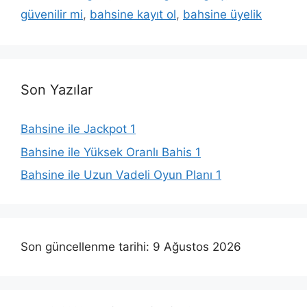
güvenilir mi
,
bahsine kayıt ol
,
bahsine üyelik
Son Yazılar
Bahsine ile Jackpot 1
Bahsine ile Yüksek Oranlı Bahis 1
Bahsine ile Uzun Vadeli Oyun Planı 1
Son güncellenme tarihi: 9 Ağustos 2026