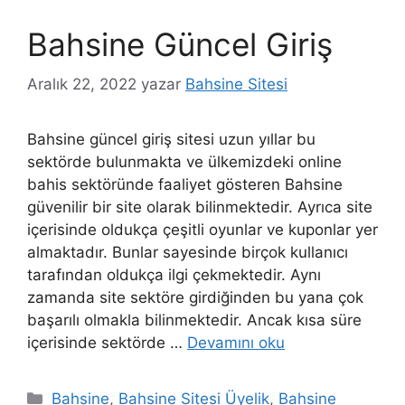
Bahsine Güncel Giriş
Aralık 22, 2022
yazar
Bahsine Sitesi
Bahsine güncel giriş sitesi uzun yıllar bu
sektörde bulunmakta ve ülkemizdeki online
bahis sektöründe faaliyet gösteren Bahsine
güvenilir bir site olarak bilinmektedir. Ayrıca site
içerisinde oldukça çeşitli oyunlar ve kuponlar yer
almaktadır. Bunlar sayesinde birçok kullanıcı
tarafından oldukça ilgi çekmektedir. Aynı
zamanda site sektöre girdiğinden bu yana çok
başarılı olmakla bilinmektedir. Ancak kısa süre
içerisinde sektörde …
Devamını oku
Kategoriler
Bahsine
,
Bahsine Sitesi Üyelik
,
Bahsine