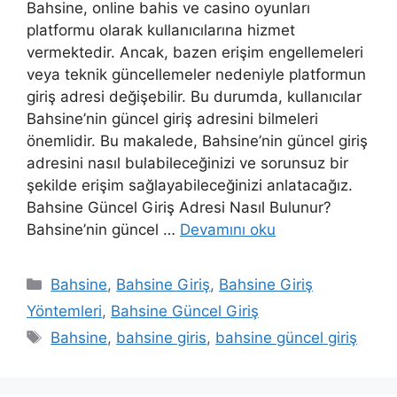
Bahsine, online bahis ve casino oyunları
platformu olarak kullanıcılarına hizmet
vermektedir. Ancak, bazen erişim engellemeleri
veya teknik güncellemeler nedeniyle platformun
giriş adresi değişebilir. Bu durumda, kullanıcılar
Bahsine’nin güncel giriş adresini bilmeleri
önemlidir. Bu makalede, Bahsine’nin güncel giriş
adresini nasıl bulabileceğinizi ve sorunsuz bir
şekilde erişim sağlayabileceğinizi anlatacağız.
Bahsine Güncel Giriş Adresi Nasıl Bulunur?
Bahsine’nin güncel …
Devamını oku
Kategoriler
Bahsine
,
Bahsine Giriş
,
Bahsine Giriş
Yöntemleri
,
Bahsine Güncel Giriş
Etiketler
Bahsine
,
bahsine giris
,
bahsine güncel giriş