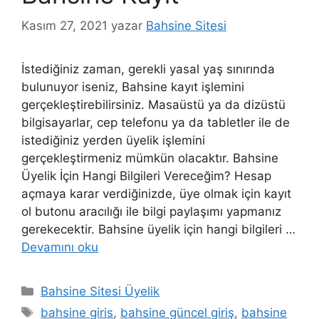
Kasım 27, 2021
yazar
Bahsine Sitesi
İstediğiniz zaman, gerekli yasal yaş sınırında
bulunuyor iseniz, Bahsine kayıt işlemini
gerçekleştirebilirsiniz. Masaüstü ya da dizüstü
bilgisayarlar, cep telefonu ya da tabletler ile de
istediğiniz yerden üyelik işlemini
gerçekleştirmeniz mümkün olacaktır. Bahsine
Üyelik İçin Hangi Bilgileri Vereceğim? Hesap
açmaya karar verdiğinizde, üye olmak için kayıt
ol butonu aracılığı ile bilgi paylaşımı yapmanız
gerekecektir. Bahsine üyelik için hangi bilgileri …
Devamını oku
Kategoriler
Bahsine Sitesi Üyelik
Etiketler
bahsine giris
,
bahsine güncel giriş
,
bahsine