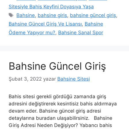
Sitesiyle Bahis Keyfini Doyasıya Yaşa
Etiketler
Bahsine
,
bahsine giris
,
bahsine güncel giriş
,
Bahsine Güncel Giriş Ve Lisansı
,
Bahsine
Ödeme Yapıyor mu?
,
Bahsine Sanal Spor
Bahsine Güncel Giriş
Şubat 3, 2022
yazar
Bahsine Sitesi
Bahis sitesi gerekli gördüğü zamanda giriş
adresini değiştirerek kesintisiz bahis aldırmaya
devam eder. Bahsine güncel giriş adresi
detaylarına buradan ulaşabilirsiniz. Bahsine
Giriş Adresi Neden Değişiyor? Yabancı bahis